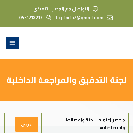
خطي
التواصل مع المدير التنفيذي
لى
0531218213
t.q.faifa2@gmail.com
لمحتوى
MAIN
MENU
لجنة التدقيق والمراجعة الداخلية
محضر اعتماد اللجنة واعضائها
عرض
واختصاصاتها......