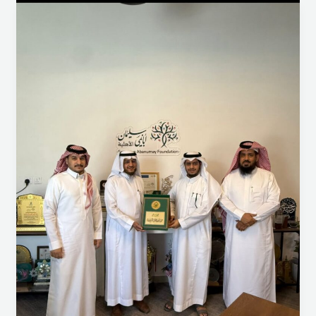
ضمن
جهودها
في
تعزيز
الشراكات
مع
الجهات
المانحة،
قام
وفد
من
جمعية
تحفيظ
القرآن
الكريم
بفيفاء
برئاسة
رئيس