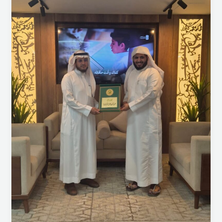
تعزيز
التكامل
المؤسسي
وتبادل
الخبرات
في
القطاع
الثالث
تشرفت
جمعية
تحفيظ
القرآن
الكريم
بفيفاء
بزيارة
فرع
جمعية
تعلَّم