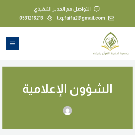
خطي
التواصل مع المدير التنفيذي
لى
0531218213
t.q.faifa2@gmail.com
لمحتوى
Post
MAIN
pagination
MENU
الشؤون الإعلامية