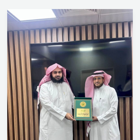
انطلاقًا
من
رسالتها
في
بناء
الشراكات
الفاعلة
مع
الجهات
الداعمة