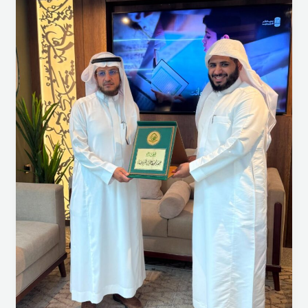
زيارة
جمعية
تحفيظ
القرآن
الكريم
بفيفاء
لفرع
جمعية
تعلَّم
للقرآن
وعلومه
بالرياض