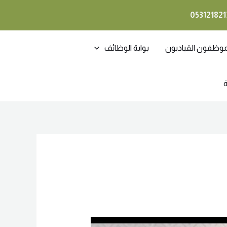
053121821
موظفون القياديون
بوابة الوظائف
ة